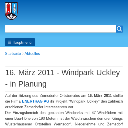
Search
Search
Hauptmenü
Breadcrumbs
You
Startseite
Aktuelles
are
here:
16. März 2011 - Windpark Uckley
- in Planung
Auf der Sitzung des Zernsdorfer Ortsbeirates am
16. März 2011
stellte
die Firma
ENERTRAG AG
ihr Projekt "Windpark Uckley" den zahlreich
erschienen Zernsdorfer Interessenten vor.
Der Einzugsbereich des geplanten Windparks mit 47 Windrädern mit
einer Bau-Höhe von 190 Metern, ist der Wald zwischen den drei Königs
Wusterhausener Ortsteilen Wernsdorf, Niederlehme und Zernsdorf