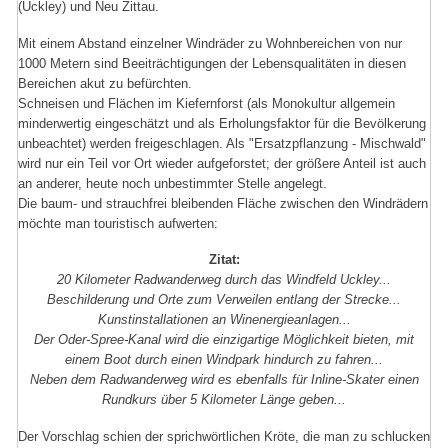
(Uckley) und Neu Zittau.
Mit einem Abstand einzelner Windräder zu Wohnbereichen von nur
1000 Metern sind Beeiträchtigungen der Lebensqualitäten in diesen
Bereichen akut zu befürchten.
Schneisen und Flächen im Kiefernforst (als Monokultur allgemein
minderwertig eingeschätzt und als Erholungsfaktor für die Bevölkerung
unbeachtet) werden freigeschlagen. Als "Ersatzpflanzung - Mischwald"
wird nur ein Teil vor Ort wieder aufgeforstet; der größere Anteil ist auch
an anderer, heute noch unbestimmter Stelle angelegt.
Die baum- und strauchfrei bleibenden Fläche zwischen den Windrädern
möchte man touristisch aufwerten:
Zitat:
20 Kilometer Radwanderweg durch das Windfeld Uckley...
Beschilderung und Orte zum Verweilen entlang der Strecke...
Kunstinstallationen an Winenergieanlagen...
Der Oder-Spree-Kanal wird die einzigartige Möglichkeit bieten, mit
einem Boot durch einen Windpark hindurch zu fahren...
Neben dem Radwanderweg wird es ebenfalls für Inline-Skater einen
Rundkurs über 5 Kilometer Länge geben...
Der Vorschlag schien der sprichwörtlichen Kröte, die man zu schlucken