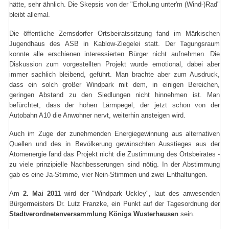
hätte, sehr ähnlich. Die Skepsis von der "Erholung unter'm (Wind-)Rad"
bleibt allemal.
Die öffentliche Zernsdorfer Ortsbeiratssitzung fand im Märkischen
Jugendhaus des ASB in Kablow-Ziegelei statt. Der Tagungsraum
konnte alle erschienen interessierten Bürger nicht aufnehmen. Die
Diskussion zum vorgestellten Projekt wurde emotional, dabei aber
immer sachlich bleibend, geführt. Man brachte aber zum Ausdruck,
dass ein solch großer Windpark mit dem, in einigen Bereichen,
geringen Abstand zu den Siedlungen nicht hinnehmen ist. Man
befürchtet, dass der hohen Lärmpegel, der jetzt schon von der
Autobahn A10 die Anwohner nervt, weiterhin ansteigen wird.
Auch im Zuge der zunehmenden Energiegewinnung aus alternativen
Quellen und des in Bevölkerung gewünschten Ausstieges aus der
Atomenergie fand das Projekt nicht die Zustimmung des Ortsbeirates -
zu viele prinzipielle Nachbesserungen sind nötig. In der Abstimmung
gab es eine Ja-Stimme, vier Nein-Stimmen und zwei Enthaltungen.
Am
2. Mai 2011
wird der "Windpark Uckley", laut des anwesenden
Bürgermeisters Dr. Lutz Franzke, ein Punkt auf der Tagesordnung der
Stadtverordnetenversammlung Königs Wusterhausen
sein.